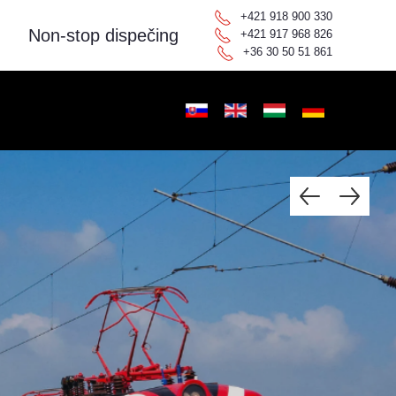
+421 918 900 330
Non-stop dispečing
+421 917 968 826
+36 30 50 51 861