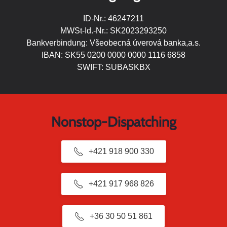
ID-Nr.: 46247211
MWSt-Id.-Nr.: SK2023293250
Bankverbindung: Všeobecná úverová banka,a.s.
IBAN: SK55 0200 0000 0000 1116 6858
SWIFT: SUBASKBX
Nonstop-Dispatching
+421 918 900 330
+421 917 968 826
+36 30 50 51 861