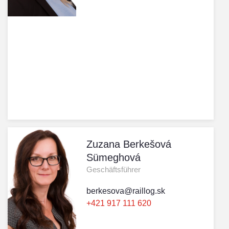
Zuzana Berkešová
Sümeghová
Geschäftsführer
berkesova@raillog.sk
+421 917 111 620