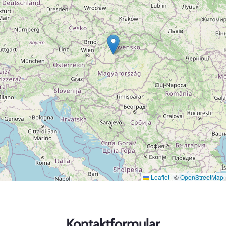
Leaflet
|
©
OpenStreetMap
Kontaktformular