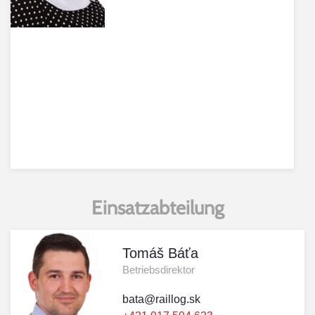
Einsatzabteilung
Tomáš Báťa
Betriebsdirektor
bata@raillog.sk